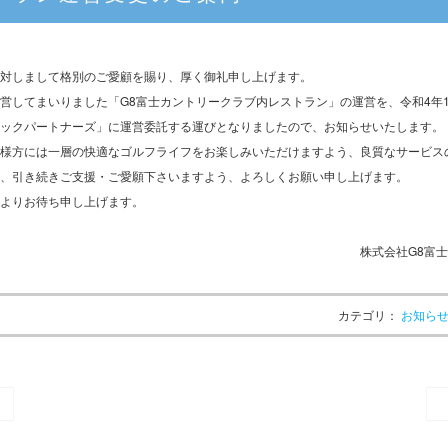
対しまして格別のご愛顧を賜り、厚く御礼申し上げます。
営してまいりました「G8富士カントリークラブ内レストラン」の運営を、令和4年1
ックパートナーズ」に運営委託する運びとなりましたので、お知らせいたします。
様方には一層の快適なゴルフライフをお楽しみいただけますよう、良質なサービス
、引き続きご支援・ご愛願下さいますよう、よろしくお願い申し上げます。
よりお待ち申し上げます。
株式会社G8富
カテゴリ：
お知ら