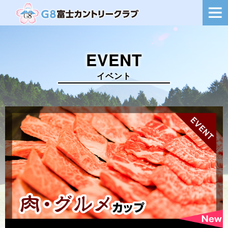
ー
シ
ョ
ン
を
EVENT
切
り
替
イベント
え