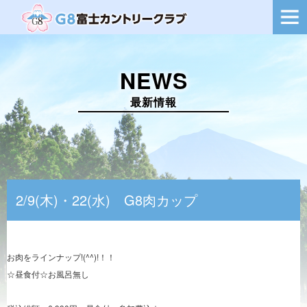
ー
シ
ョ
ン
を
NEWS
切
り
替
最新情報
え
2/9(木)・22(水) G8肉カップ
お肉をラインナップ!(^^)!！！
☆昼食付☆お風呂無し