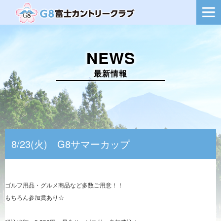
ー
シ
ョ
ン
を
NEWS
切
り
替
最新情報
え
8/23(火) G8サマーカップ
ゴルフ用品・グルメ商品など多数ご用意！！
もちろん参加賞あり☆