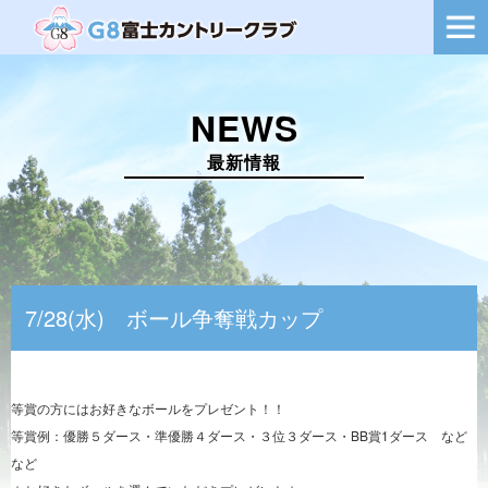
ー
シ
ョ
ン
を
NEWS
切
り
替
最新情報
え
7/28(水) ボール争奪戦カップ
等賞の方にはお好きなボールをプレゼント！！
等賞例：優勝５ダース・準優勝４ダース・３位３ダース・BB賞1ダース など
など