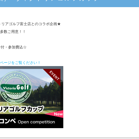
トリアゴルフ富士店とのコラボ企画★
多数ご用意！！
昼食付・参加費込☆
ページをご覧ください！