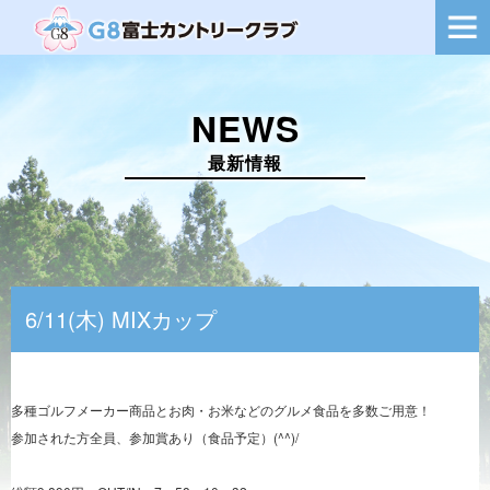
ー
シ
ョ
ン
を
NEWS
切
り
替
最新情報
え
6/11(木) MIXカップ
多種ゴルフメーカー商品とお肉・お米などのグルメ食品を多数ご用意！
参加された方全員、参加賞あり（食品予定）(^^)/