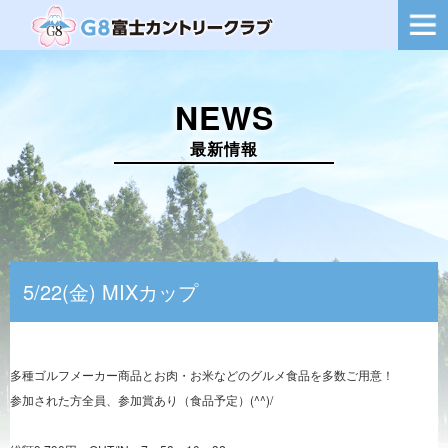
ー
シ
ョ
ン
を
NEWS
切
り
替
最新情報
え
5/22(金) MIXカップ
多種ゴルフメーカー商品とお肉・お米などのグルメ食品を多数ご用意！
参加された方全員、参加賞あり（食品予定）(^^)/