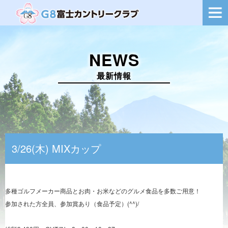
ー
シ
ョ
ン
を
NEWS
切
り
替
最新情報
え
3/26(木) MIXカップ
多種ゴルフメーカー商品とお肉・お米などのグルメ食品を多数ご用意！
参加された方全員、参加賞あり（食品予定）(^^)/