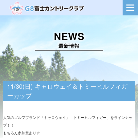
ー
シ
ョ
ン
を
NEWS
切
り
替
最新情報
え
11/30(日) キャロウェイ＆トミーヒルフィガ
ーカップ
人気のゴルフブランド「キャロウェイ」「トミーヒルフィガー」をラインナッ
プ！！
もちろん参加賞あり☆