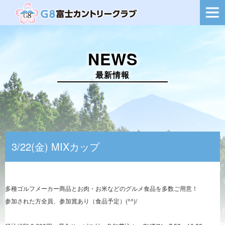
ー
シ
ョ
ン
を
NEWS
切
り
替
最新情報
え
3/22(金) MIXカップ
多種ゴルフメーカー商品とお肉・お米などのグルメ食品を多数ご用意！
参加された方全員、参加賞あり（食品予定）(^^)/