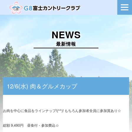
ー
シ
ョ
ン
を
NEWS
切
り
替
最新情報
え
12/6(水) 肉＆グルメカップ
お肉を中心に食品をラインナップ!(^^)! もちろん参加者全員に参加賞あり☆
総額 9,490円 昼食付・参加費込☆