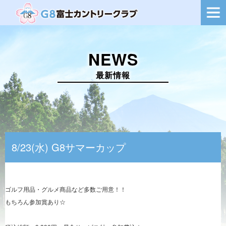
ー
シ
ョ
ン
を
NEWS
切
り
替
最新情報
え
8/23(水) G8サマーカップ
ゴルフ用品・グルメ商品など多数ご用意！！
もちろん参加賞あり☆