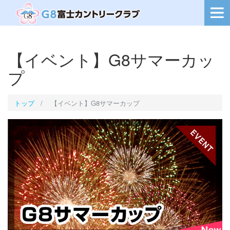
ー
シ
ョ
ン
を
【イベント】G8サマーカッ
切
り
プ
替
え
トップ
【イベント】G8サマーカップ