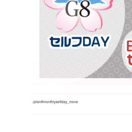
./plan#monthlyselfday_move