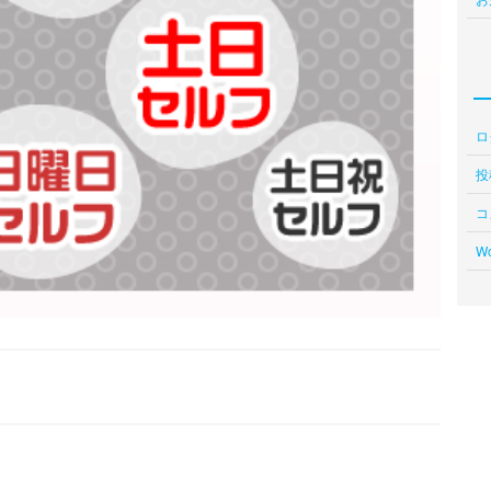
ロ
投
コ
Wo