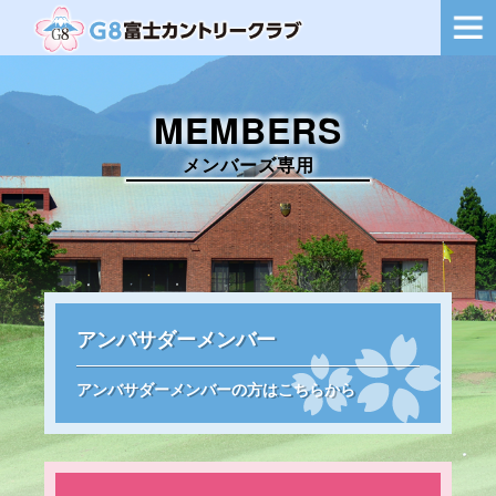
ー
シ
ョ
ン
を
MEMBERS
切
り
替
メンバーズ専用
え
アンバサダーメンバー
アンバサダーメンバーの方はこちらから