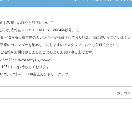
のお客様へお詫びと訂正について
頂いた広報誌（Ｇ８ＴＩＭＥＳ 2024年秋号）に
ダー12月版は前年度のカレンダーが掲載されており料金、暦に違いがございました
正規のカレンダーを配布しておりますのでスタッフにお申し付けください。
ご迷惑をお掛け致しましたこと心よりお詫び申し上げます。
http,//www.g8fuji-cc.jp
54-1051 ）でお待ちしております。
近いゴルフ場～ G8富士カントリークラブ
カテゴリ