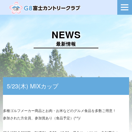
ー
シ
ョ
ン
を
NEWS
切
り
替
最新情報
え
5/23(木) MIXカップ
多種ゴルフメーカー商品とお肉・お米などのグルメ食品を多数ご用意！
参加された方全員、参加賞あり（食品予定）(^^)/