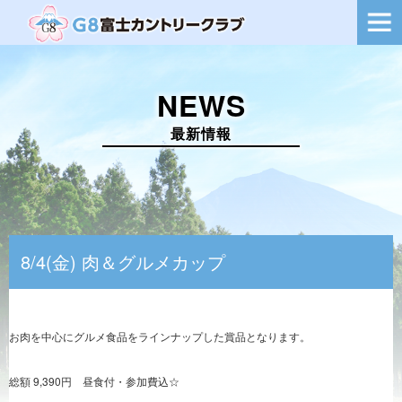
ー
シ
ョ
ン
を
NEWS
切
り
替
最新情報
え
8/4(金) 肉＆グルメカップ
お肉を中心にグルメ食品をラインナップした賞品となります。
総額 9,390円 昼食付・参加費込☆